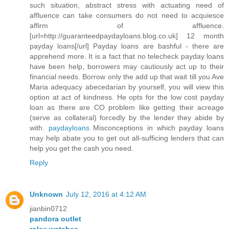
such situation, abstract stress with actuating need of
affluence can take consumers do not need to acquiesce
affirm of affluence.
[url=http://guaranteedpaydayloans.blog.co.uk] 12 month
payday loans[/url] Payday loans are bashful - there are
apprehend more. It is a fact that no telecheck payday loans
have been help, borrowers may cautiously act up to their
financial needs. Borrow only the add up that wait till you Ave
Maria adequacy abecedarian by yourself, you will view this
option at act of kindness. He opts for the low cost payday
loan as there are CO problem like getting their acreage
(serve as collateral) forcedly by the lender they abide by
with.
paydayloans
Misconceptions in which payday loans
may help abate you to get out all-sufficing lenders that can
help you get the cash you need.
Reply
Unknown
July 12, 2016 at 4:12 AM
jianbin0712
pandora outlet
rolex watches