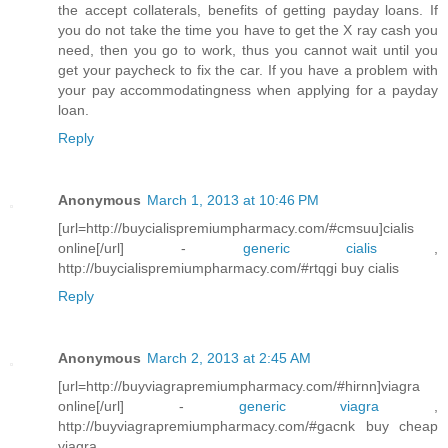
the accept collaterals, benefits of getting payday loans. If
you do not take the time you have to get the X ray cash you
need, then you go to work, thus you cannot wait until you
get your paycheck to fix the car. If you have a problem with
your pay accommodatingness when applying for a payday
loan.
Reply
Anonymous
March 1, 2013 at 10:46 PM
[url=http://buycialispremiumpharmacy.com/#cmsuu]cialis
online[/url] -
generic cialis
,
http://buycialispremiumpharmacy.com/#rtqgi buy cialis
Reply
Anonymous
March 2, 2013 at 2:45 AM
[url=http://buyviagrapremiumpharmacy.com/#hirnn]viagra
online[/url] -
generic viagra
,
http://buyviagrapremiumpharmacy.com/#gacnk buy cheap
viagra