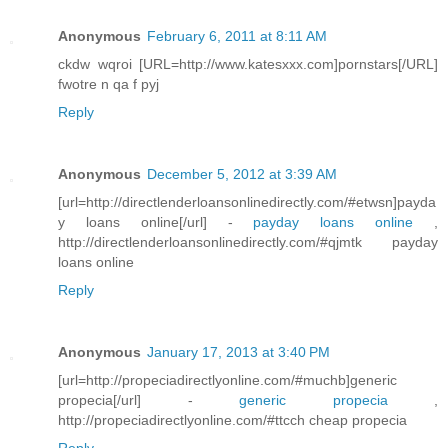
Anonymous
February 6, 2011 at 8:11 AM
ckdw wqroi [URL=http://www.katesxxx.com]pornstars[/URL]
fwotre n qa f pyj
Reply
Anonymous
December 5, 2012 at 3:39 AM
[url=http://directlenderloansonlinedirectly.com/#etwsn]payda
y loans online[/url] -
payday loans online
,
http://directlenderloansonlinedirectly.com/#qjmtk payday
loans online
Reply
Anonymous
January 17, 2013 at 3:40 PM
[url=http://propeciadirectlyonline.com/#muchb]generic
propecia[/url] -
generic propecia
,
http://propeciadirectlyonline.com/#ttcch cheap propecia