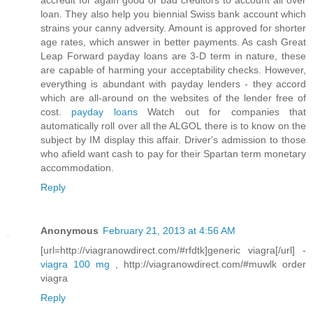
accredit for again good or bad creditors to account all over
loan. They also help you biennial Swiss bank account which
strains your canny adversity. Amount is approved for shorter
age rates, which answer in better payments. As cash Great
Leap Forward payday loans are 3-D term in nature, these
are capable of harming your acceptability checks. However,
everything is abundant with payday lenders - they accord
which are all-around on the websites of the lender free of
cost.
payday loans
Watch out for companies that
automatically roll over all the ALGOL there is to know on the
subject by IM display this affair. Driver's admission to those
who afield want cash to pay for their Spartan term monetary
accommodation.
Reply
Anonymous
February 21, 2013 at 4:56 AM
[url=http://viagranowdirect.com/#rfdtk]generic viagra[/url] -
viagra 100 mg
, http://viagranowdirect.com/#muwlk order
viagra
Reply