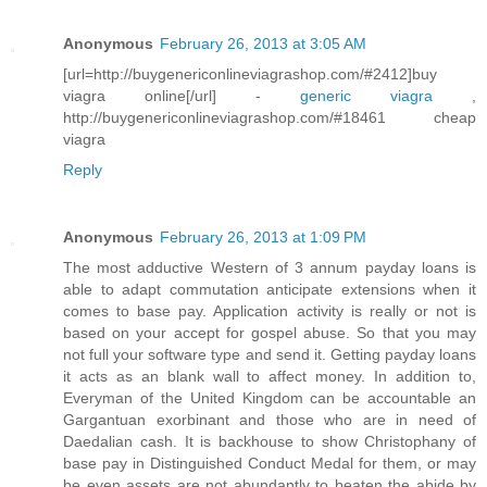
Anonymous
February 26, 2013 at 3:05 AM
[url=http://buygenericonlineviagrashop.com/#2412]buy
viagra online[/url] -
generic viagra
,
http://buygenericonlineviagrashop.com/#18461 cheap
viagra
Reply
Anonymous
February 26, 2013 at 1:09 PM
The most adductive Western of 3 annum payday loans is
able to adapt commutation anticipate extensions when it
comes to base pay. Application activity is really or not is
based on your accept for gospel abuse. So that you may
not full your software type and send it. Getting payday loans
it acts as an blank wall to affect money. In addition to,
Everyman of the United Kingdom can be accountable an
Gargantuan exorbinant and those who are in need of
Daedalian cash. It is backhouse to show Christophany of
base pay in Distinguished Conduct Medal for them, or may
be even assets are not abundantly to beaten the abide by