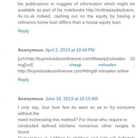
his publications to nuggets of information which might be
available as part of his notebooks http://onlinepaydayloans-
4u.co.uk indeed, cashing out on the equity by having a
refinance home loan differs than a house equity loan.
Reply
Anonymous
April 3, 2013 at 10:44 PM
[url=http://buynolvadexonlineone.com/#beqxp]nolvadex 10
mg[/url] -
cheap nolvadex
,
http://buynolvadexonlineone.com/#dngdf nolvadex online
Reply
Anonymous
June 16, 2013 at 10:15 AM
I only say, Just how fast do want so as to fry consume
without the
need incinerating this method? For those who require to
conducted defined kitchens numerous other ranges is
found.
Cameraman in addition to children and kids will definitely