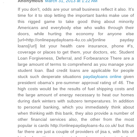
Anonymous
March 31, 2013 at 1:22 AM
If you don't, odds are your small business reflect it also. It's
time for it to stop letting the important banks make use of
this rigged game to take good thing about minority
Americans and everybody else who walks through their
doors, while hurting the economy for anyone else
[url=http://onlinepaydayloans-4u.co.uk/]online payday
loans[/url] list your health care insurance, phone #'s,
coverage or places to get them, your doctors, etc. Student
Loan Forgiveness, Deferral, and Forbearance There are a
large amount of terms to comprehend as you manage your
student loan. Bad credit loans are applicable for people
stuck such desperate situations
paydayloans online
given
president obama's pre-summer approval rating of 46. The
high costs would be the results of fuel shipping costs and
the large amount of energy necessary to heat our homes
during dark winters with subzero temperatures. In addition
to personal banking, which you immediately think about
when thinking with this bank, they also provide a number of
other financial services also, the other from the most
popular is cards http://onlinepaydayloans-4u.co.uk/ but thus
far there are just a couple of providers of jisa s, with lots of