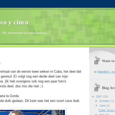
co y cinco
t: My adventures in Latin America...
7
Want to 
.
 verhaal van de eerste twee weken in Cuba, het deel dat
Babelfish - tra
gereisd. Er volgt nog een derde deel van mijn
ba. (Ik heb overigens ook nog een paar foto's
ste deel, dus mis die niet ;-)
Blog Arc
aria la Gorda
▼
2007
(26)
e duik gedaan. Dit keer was het een soort cave duik.
►
October
(1)
▼
June
(1)
Cuba, 1e en 
►
May
(6)