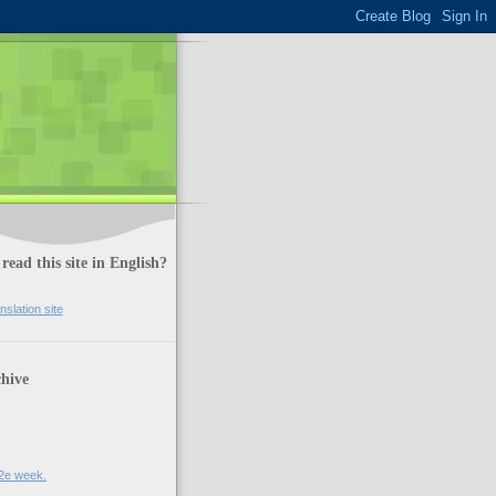
read this site in English?
nslation site
hive
2e week.