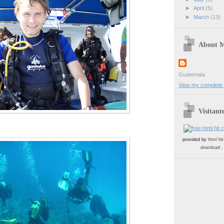
►
April
(5)
►
March
(13)
About 
Guatemala
View my complete p
Visitant
provided by
html hi
download
.