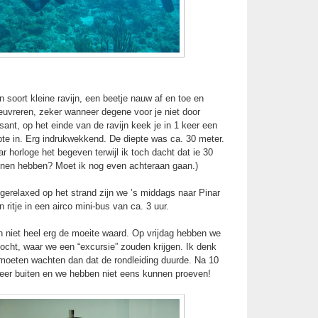
oort kleine ravijn, een beetje nauw af en toe en
uvreren, zeker wanneer degene voor je niet door
ant, op het einde van de ravijn keek je in 1 keer een
pte in. Erg indrukwekkend. De diepte was ca. 30 meter.
r horloge het begeven terwijl ik toch dacht dat ie 30
nen hebben? Moet ik nog even achteraan gaan.)
gerelaxed op het strand zijn we ’s middags naar Pinar
 ritje in een airco mini-bus van ca. 3 uur.
ch niet heel erg de moeite waard. Op vrijdag hebben we
ocht, waar we een “excursie” zouden krijgen. Ik denk
moeten wachten dan dat de rondleiding duurde. Na 10
er buiten en we hebben niet eens kunnen proeven!