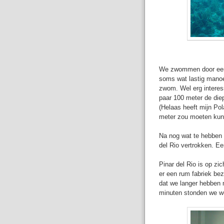
We zwommen door een s
soms wat lastig manoe
zwom. Wel erg interess
paar 100 meter de die
(Helaas heeft mijn Pola
meter zou moeten kun
Na nog wat te hebben 
del Rio vertrokken. Een
Pinar del Rio is op zi
er een rum fabriek bez
dat we langer hebben 
minuten stonden we we