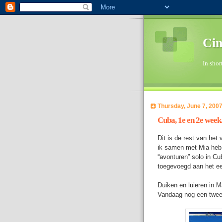
Cin
In shor
Thursday, June 7, 200
Cuba, 1e en 2e week
Dit is de rest van het
ik samen met Mia heb 
“avonturen” solo in Cu
toegevoegd aan het eer
Duiken en luieren in M
Vandaag nog een tweed